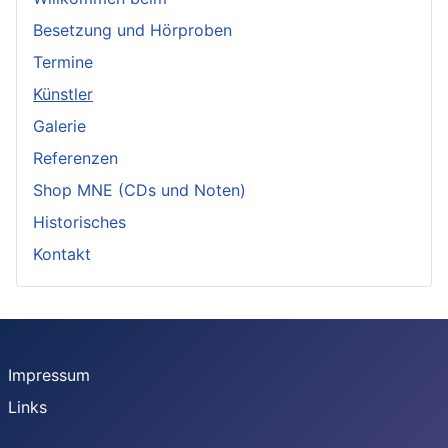
Besetzung und Hörproben
Termine
Künstler
Galerie
Referenzen
Shop MNE (CDs und Noten)
Historisches
Kontakt
Impressum
Links