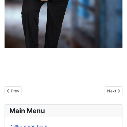
Previous article: Andreas Heimgreiter
Next articl
Prev
Next
Main Menu
Willkommen beim